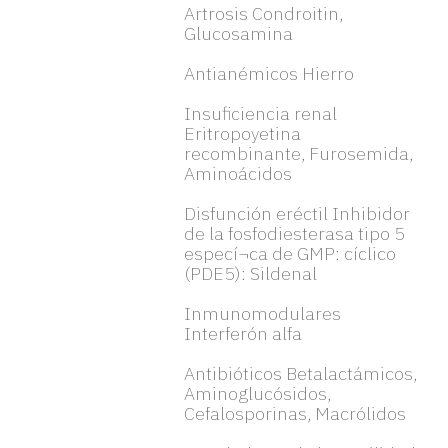
Artrosis Condroitin,
Glucosamina
Antianémicos Hierro
Insuficiencia renal
Eritropoyetina
recombinante, Furosemida,
Aminoácidos
Disfunción eréctil Inhibidor
de la fosfodiesterasa tipo 5
especí¬ca de GMP: cíclico
(PDE5): Sildenal
Inmunomodulares
Interferón alfa
Antibióticos Betalactámicos,
Aminoglucósidos,
Cefalosporinas, Macrólidos