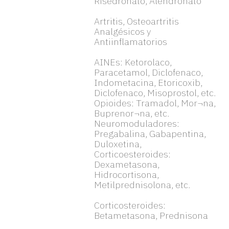
Risedronato, Alendronato
Artritis, Osteoartritis
Analgésicos y
Antiinflamatorios
AINEs: Ketorolaco,
Paracetamol, Diclofenaco,
Indometacina, Etoricoxib,
Diclofenaco, Misoprostol, etc.
Opioides: Tramadol, Mor¬na,
Buprenor¬na, etc.
Neuromoduladores:
Pregabalina, Gabapentina,
Duloxetina,
Corticoesteroides:
Dexametasona,
Hidrocortisona,
Metilprednisolona, etc.
Corticosteroides:
Betametasona, Prednisona