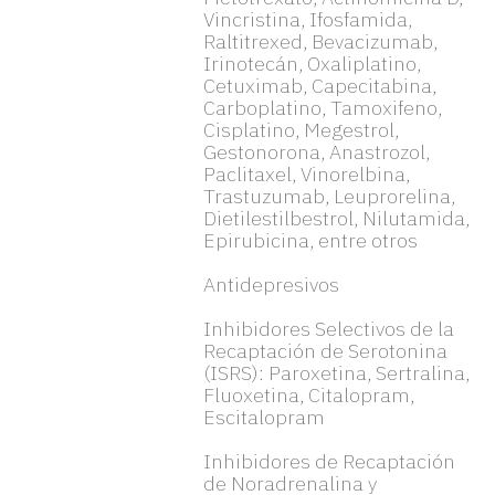
Vincristina, Ifosfamida,
Raltitrexed, Bevacizumab,
Irinotecán, Oxaliplatino,
Cetuximab, Capecitabina,
Carboplatino, Tamoxifeno,
Cisplatino, Megestrol,
Gestonorona, Anastrozol,
Paclitaxel, Vinorelbina,
Trastuzumab, Leuprorelina,
Dietilestilbestrol, Nilutamida,
Epirubicina, entre otros
Antidepresivos
Inhibidores Selectivos de la
Recaptación de Serotonina
(ISRS): Paroxetina, Sertralina,
Fluoxetina, Citalopram,
Escitalopram
Inhibidores de Recaptación
de Noradrenalina y