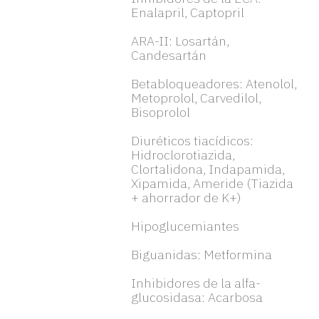
Enalapril, Captopril
ARA-II: Losartán,
Candesartán
Betabloqueadores: Atenolol,
Metoprolol, Carvedilol,
Bisoprolol
Diuréticos tiacídicos:
Hidroclorotiazida,
Clortalidona, Indapamida,
Xipamida, Ameride (Tiazida
+ ahorrador de K+)
Hipoglucemiantes
Biguanidas: Metformina
Inhibidores de la alfa-
glucosidasa: Acarbosa