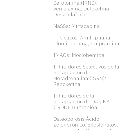
Serotonina (IRNS):
Venlafaxina, Duloxetina,
Desvenlafaxina
NaSSa: Mirtazapina
Tricíclicos: Amitriptilina,
Clomipramina, Imipramina
IMAOs: Moclobemida
Inhibidores Selectivos de la
Recaptación de
Noradrenalina (ISRN):
Reboxetina
Inhibidores de la
Recaptación de DA y NA
(IRDN): Bupropión
Osteoporosis Ácido
Zolendrónico, Bifosfonatos: